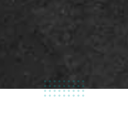
100
%